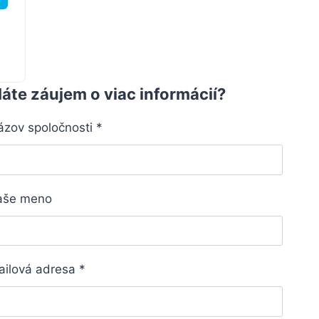
áte záujem o viac informácií?
ázov spoločnosti
*
aše meno
ailová adresa
*