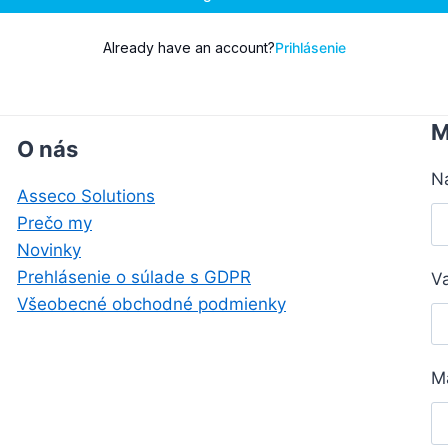
Already have an account?
Prihlásenie
M
O nás
N
Asseco Solutions
Prečo my
Novinky
Prehlásenie o súlade s GDPR
V
Všeobecné obchodné podmienky
M