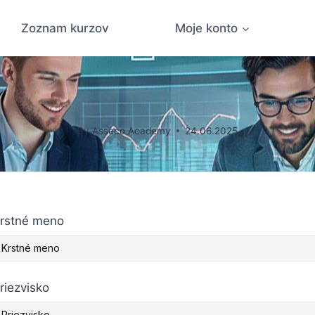
Zoznam kurzov
Moje konto
Stránka registrácie študenta
By
Asseco Academy
24.06.2025
rstné meno
riezvisko