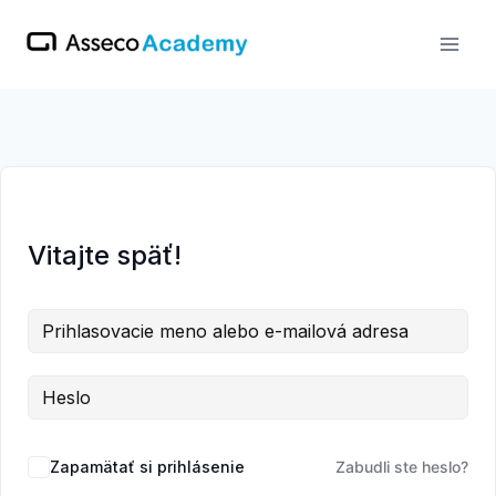
Skip
to
content
Vitajte späť!
Zapamätať si prihlásenie
Zabudli ste heslo?