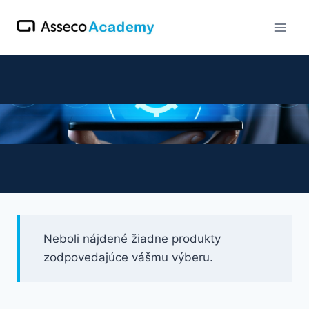
Skip
to
content
Banka
Neboli nájdené žiadne produkty
zodpovedajúce vášmu výberu.