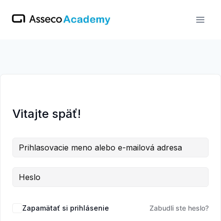
Skip
to
content
Vitajte späť!
Zapamätať si prihlásenie
Zabudli ste heslo?