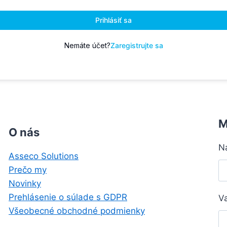
Prihlásiť sa
Nemáte účet?
Zaregistrujte sa
M
O nás
N
Asseco Solutions
Prečo my
Novinky
Prehlásenie o súlade s GDPR
V
Všeobecné obchodné podmienky