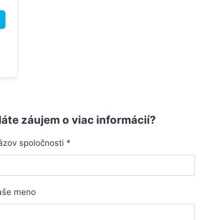
áte záujem o viac informácií?
ázov spoločnosti
*
aše meno