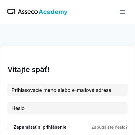
Skip
to
content
Vitajte späť!
Zapamätať si prihlásenie
Zabudli ste heslo?