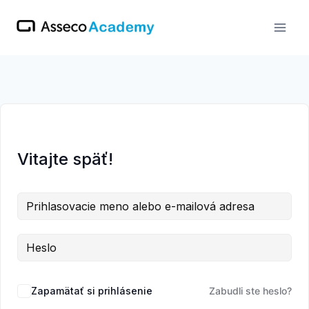
Skip
to
content
Vitajte späť!
Zapamätať si prihlásenie
Zabudli ste heslo?