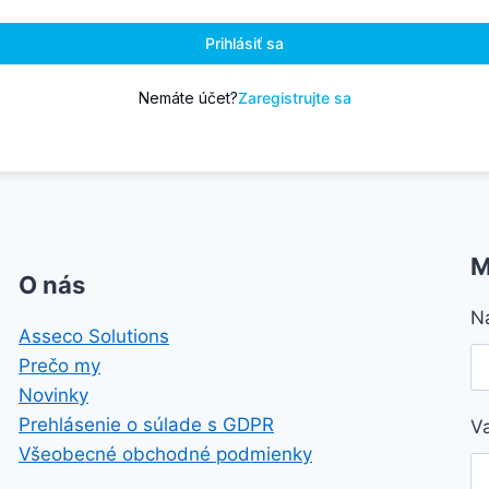
Prihlásiť sa
Nemáte účet?
Zaregistrujte sa
M
O nás
N
Asseco Solutions
Prečo my
Novinky
Prehlásenie o súlade s GDPR
V
Všeobecné obchodné podmienky