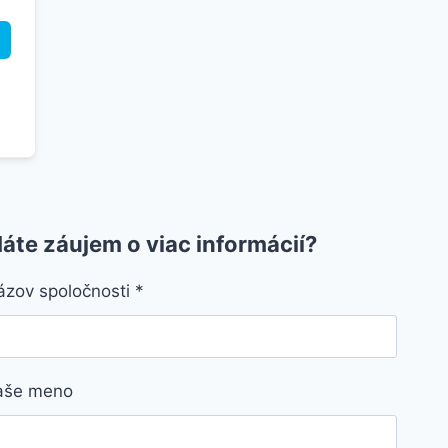
áte záujem o viac informácií?
ázov spoločnosti
*
aše meno