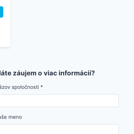
áte záujem o viac informácií?
ázov spoločnosti
*
aše meno