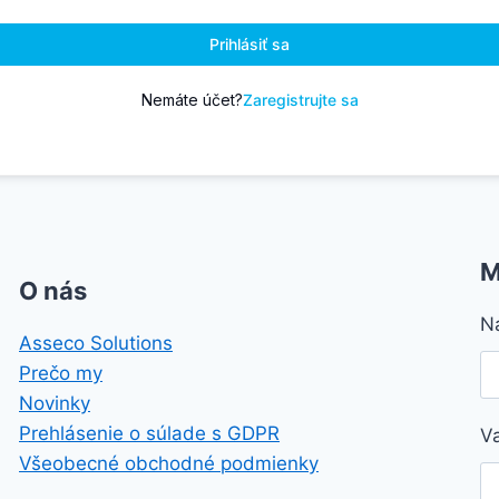
Prihlásiť sa
Nemáte účet?
Zaregistrujte sa
M
O nás
N
Asseco Solutions
Prečo my
Novinky
Prehlásenie o súlade s GDPR
V
Všeobecné obchodné podmienky