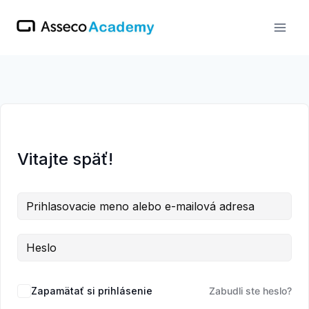
Skip
to
content
Vitajte späť!
Zapamätať si prihlásenie
Zabudli ste heslo?