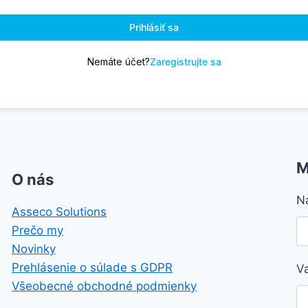
Prihlásiť sa
Nemáte účet?
Zaregistrujte sa
M
O nás
N
Asseco Solutions
Prečo my
Novinky
Prehlásenie o súlade s GDPR
V
Všeobecné obchodné podmienky