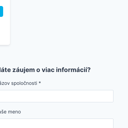
áte záujem o viac informácií?
ázov spoločnosti
*
aše meno