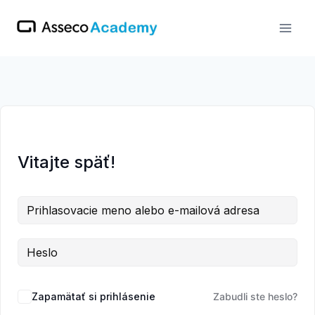
Skip
to
content
Vitajte späť!
Zapamätať si prihlásenie
Zabudli ste heslo?