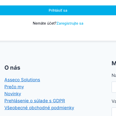
Prihlásiť sa
Nemáte účet?
Zaregistrujte sa
M
O nás
N
Asseco Solutions
Prečo my
Novinky
Prehlásenie o súlade s GDPR
V
Všeobecné obchodné podmienky