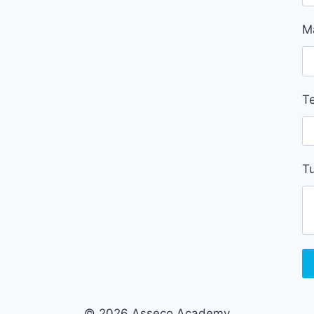
M
Te
Tu
© 2026 Asseco Academy