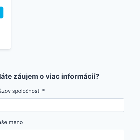
áte záujem o viac informácií?
ázov spoločnosti
*
aše meno