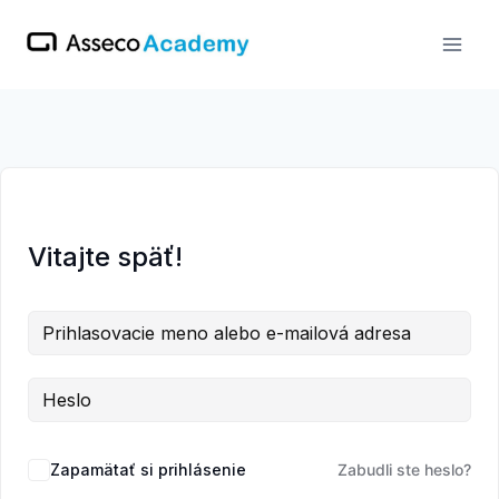
Skip
to
content
Vitajte späť!
Zapamätať si prihlásenie
Zabudli ste heslo?