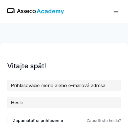
Skip
to
content
Vitajte späť!
Zapamätať si prihlásenie
Zabudli ste heslo?