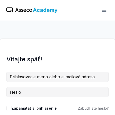
Skip
to
content
Vitajte späť!
Zapamätať si prihlásenie
Zabudli ste heslo?