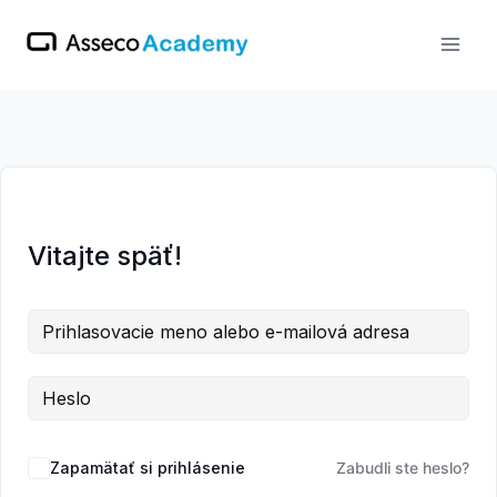
Skip
to
content
Vitajte späť!
Zapamätať si prihlásenie
Zabudli ste heslo?