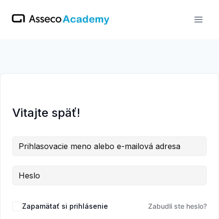
Skip
to
content
Vitajte späť!
Zapamätať si prihlásenie
Zabudli ste heslo?