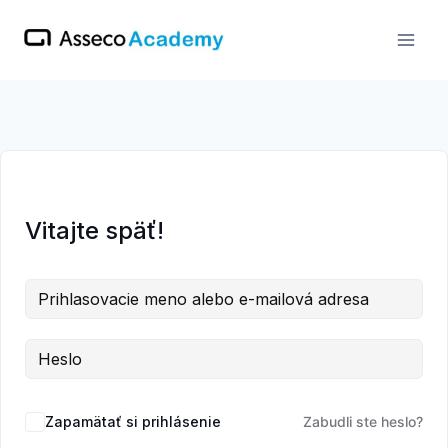
Skip
to
content
Vitajte späť!
Zapamätať si prihlásenie
Zabudli ste heslo?