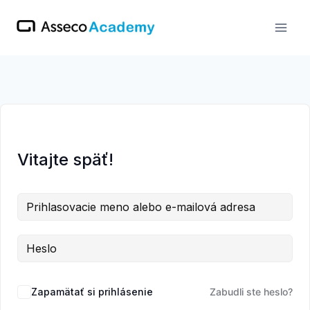
Skip
to
content
Vitajte späť!
Zapamätať si prihlásenie
Zabudli ste heslo?