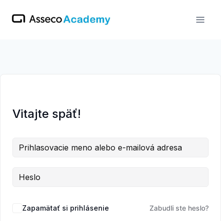
Skip
to
content
Vitajte späť!
Zapamätať si prihlásenie
Zabudli ste heslo?