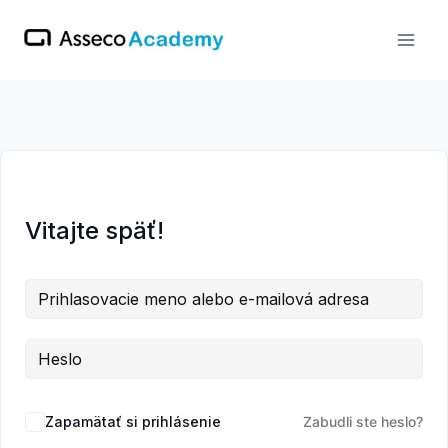
Skip
to
content
Vitajte späť!
Zapamätať si prihlásenie
Zabudli ste heslo?