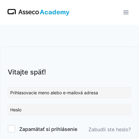
Skip
to
content
Vitajte späť!
Zapamätať si prihlásenie
Zabudli ste heslo?