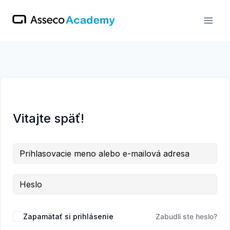
Skip
to
content
Vitajte späť!
Zapamätať si prihlásenie
Zabudli ste heslo?