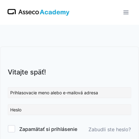
Skip
to
content
Vitajte späť!
Zapamätať si prihlásenie
Zabudli ste heslo?