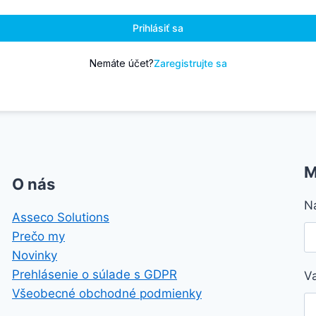
Prihlásiť sa
Nemáte účet?
Zaregistrujte sa
M
O nás
N
Asseco Solutions
Prečo my
Novinky
Prehlásenie o súlade s GDPR
V
Všeobecné obchodné podmienky