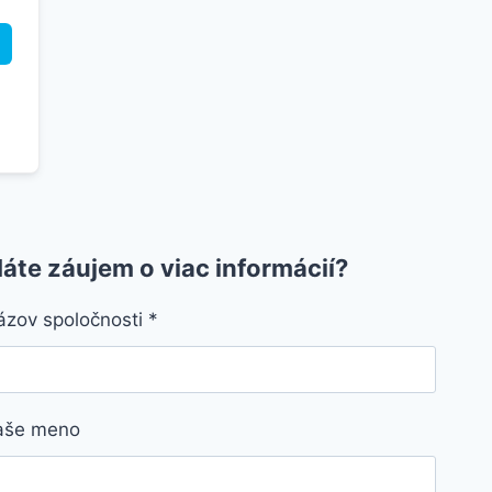
áte záujem o viac informácií?
ázov spoločnosti
*
aše meno