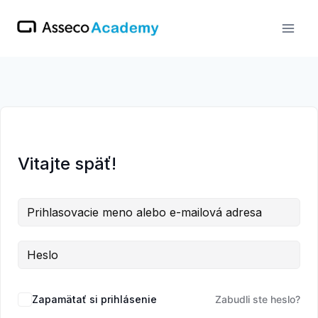
Skip
to
content
Vitajte späť!
Zapamätať si prihlásenie
Zabudli ste heslo?