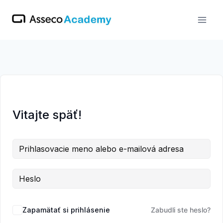
Skip
to
content
Vitajte späť!
Zapamätať si prihlásenie
Zabudli ste heslo?