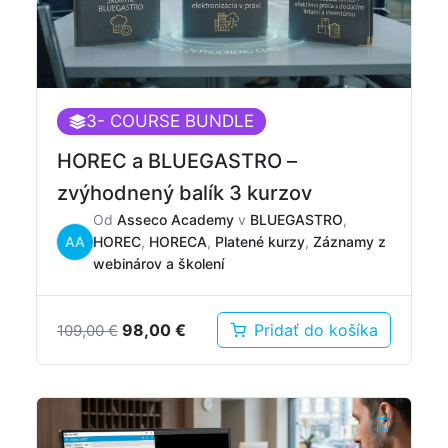
3
- COURSE BUNDLE
HOREC a BLUEGASTRO –
zvýhodnený balík 3 kurzov
Od
Asseco Academy
v
BLUEGASTRO
,
AA
HOREC
,
HORECA
,
Platené kurzy
,
Záznamy z
webinárov a školení
Pôvodná
Aktuálna
98,00
€
Pridať do košíka
109,00
€
cena
cena
bola:
je:
109,00 €.
98,00 €.