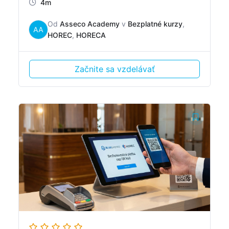
4m
Od
Asseco Academy
v
Bezplatné kurzy
,
AA
HOREC
,
HORECA
Začnite sa vzdelávať