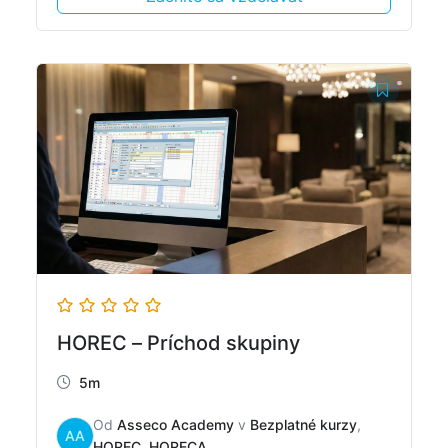
HOREC – Príchod skupiny
5m
Od
Asseco Academy
v
Bezplatné kurzy
,
AA
HOREC
,
HORECA