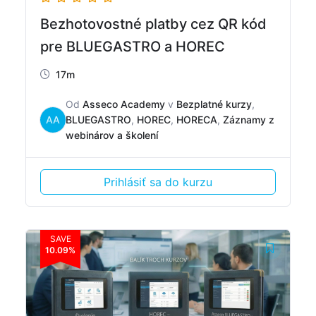
Bezhotovostné platby cez QR kód
pre BLUEGASTRO a HOREC
17m
Od
Asseco Academy
v
Bezplatné kurzy
,
AA
BLUEGASTRO
,
HOREC
,
HORECA
,
Záznamy z
webinárov a školení
Prihlásiť sa do kurzu
SAVE
10.09%