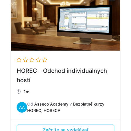
HOREC – Odchod individuálnych
hostí
2m
Od
Asseco Academy
v
Bezplatné kurzy
,
AA
HOREC
,
HORECA
Začnite sa vzdelávať