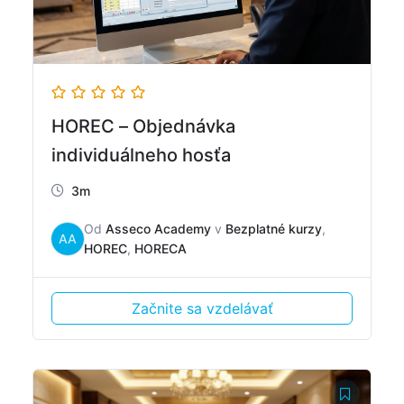
HOREC – Objednávka
individuálneho hosťa
3m
Od
Asseco Academy
v
Bezplatné kurzy
,
AA
HOREC
,
HORECA
Začnite sa vzdelávať