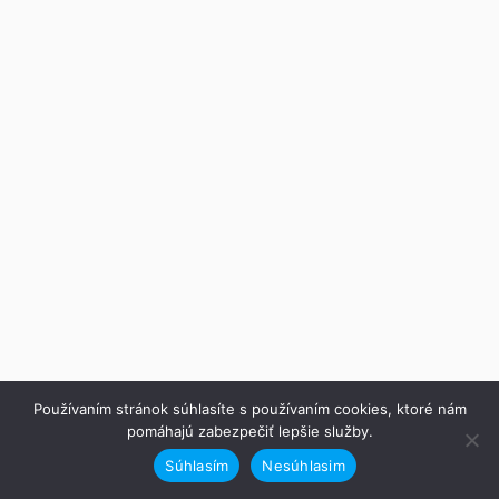
Používaním stránok súhlasíte s používaním cookies, ktoré nám
pomáhajú zabezpečiť lepšie služby.
Súhlasím
Nesúhlasim
Predchádzajúce
Ďalej