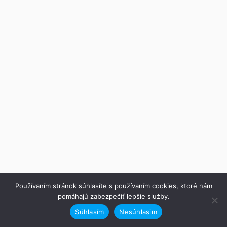
Používaním stránok súhlasíte s používaním cookies, ktoré nám
pomáhajú zabezpečiť lepšie služby.
Súhlasím
Nesúhlasim
Predchádzajúce
Ďalej