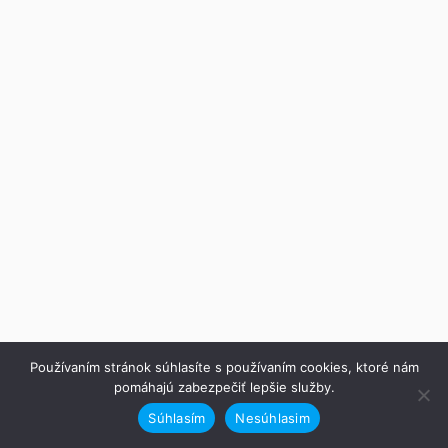
Používaním stránok súhlasíte s používaním cookies, ktoré nám
pomáhajú zabezpečiť lepšie služby.
Súhlasím
Nesúhlasim
Predchádzajúce
Ďalej