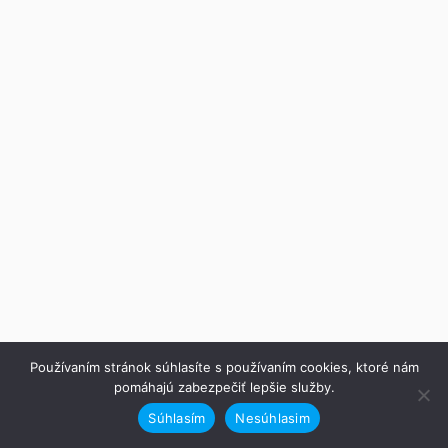
Používaním stránok súhlasíte s používaním cookies, ktoré nám
pomáhajú zabezpečiť lepšie služby.
Súhlasím
Nesúhlasim
Predchádzajúce
Ďalej