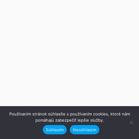
Používaním stránok súhlasíte s používaním cookies, ktoré nám
pomáhajú zabezpečiť lepšie služby.
Súhlasím
Nesúhlasim
Predchádzajúce
Ďalej