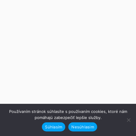
Používaním stránok súhlasíte s používaním cookies, ktoré nám
pomáhajú zabezpečiť lepšie služby.
Súhlasím
Nesúhlasim
Predchádzajúce
Ďalej