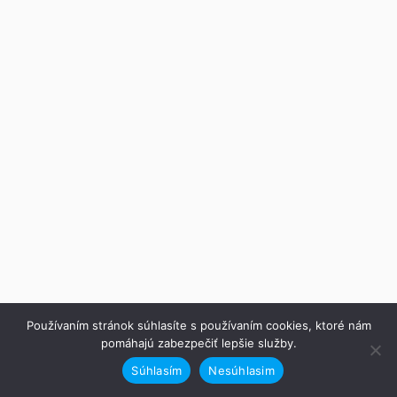
Používaním stránok súhlasíte s používaním cookies, ktoré nám
pomáhajú zabezpečiť lepšie služby.
Súhlasím
Nesúhlasim
Predchádzajúce
Ďalej