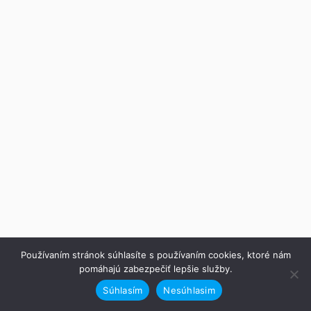
Používaním stránok súhlasíte s používaním cookies, ktoré nám
pomáhajú zabezpečiť lepšie služby.
Súhlasím
Nesúhlasim
Predchádzajúce
Ďalej