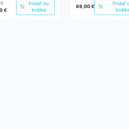
0
€
Pridať do
Pridať 
69,00
€
dná
Aktuálna
košíka
košík
00
€
cena
je:
0 €.
165,00 €.