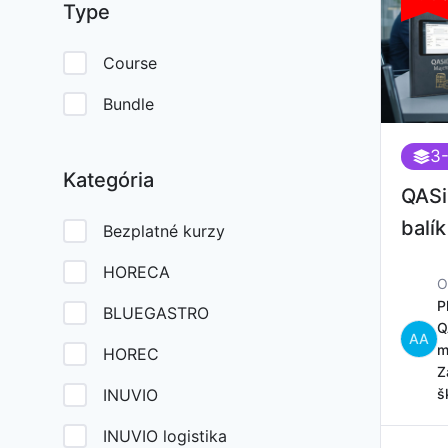
Type
Course
Bundle
3
Kategória
QASi
balík
Bezplatné kurzy
HORECA
P
BLUEGASTRO
Q
AA
m
HOREC
Z
INUVIO
š
INUVIO logistika