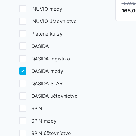
187,0
INUVIO mzdy
Pôvo
165,
cena
INUVIO účtovníctvo
bola:
187,0
Platené kurzy
QASIDA
QASIDA logistika
QASIDA mzdy
QASIDA START
QASIDA účtovníctvo
SPIN
SPIN mzdy
SPIN účtovníctvo