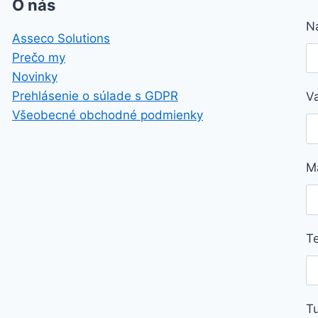
O nás
N
Asseco Solutions
Prečo my
Novinky
Prehlásenie o súlade s GDPR
V
Všeobecné obchodné podmienky
M
Te
Tu