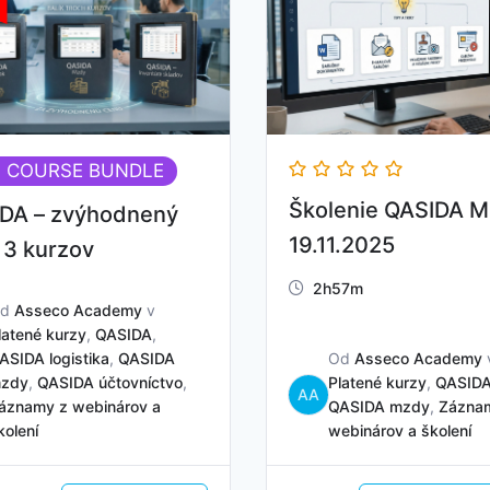
- COURSE BUNDLE
Školenie QASIDA M
DA – zvýhodnený
19.11.2025
 3 kurzov
2h57m
Od
Asseco Academy
v
latené kurzy
,
QASIDA
,
ASIDA logistika
,
QASIDA
Od
Asseco Academy
zdy
,
QASIDA účtovníctvo
,
Platené kurzy
,
QASID
AA
áznamy z webinárov a
QASIDA mzdy
,
Zázna
kolení
webinárov a školení