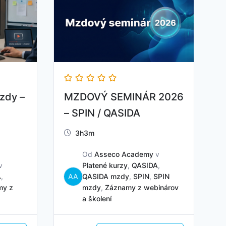
zdy –
MZDOVÝ SEMINÁR 2026
– SPIN / QASIDA
3h3m
Od
Asseco Academy
v
v
Platené kurzy
,
QASIDA
,
A
,
AA
QASIDA mzdy
,
SPIN
,
SPIN
my z
mzdy
,
Záznamy z webinárov
a školení