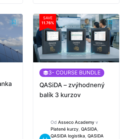
SAVE
11.76%
3
- COURSE BUNDLE
anka
QASiDA – zvýhodnený
balík 3 kurzov
Od
Asseco Academy
v
Platené kurzy
,
QASIDA
,
QASIDA logistika
,
QASIDA