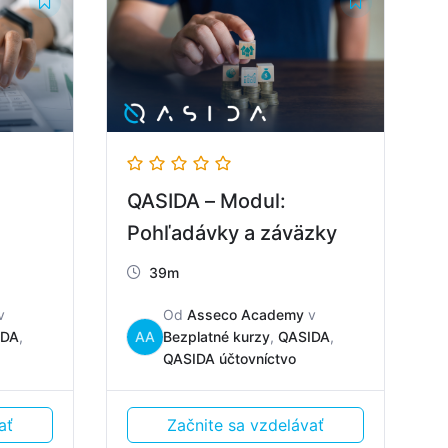
QASIDA – Modul:
Pohľadávky a záväzky
39m
v
Od
Asseco Academy
v
IDA
,
AA
Bezplatné kurzy
,
QASIDA
,
QASIDA účtovníctvo
ať
Začnite sa vzdelávať