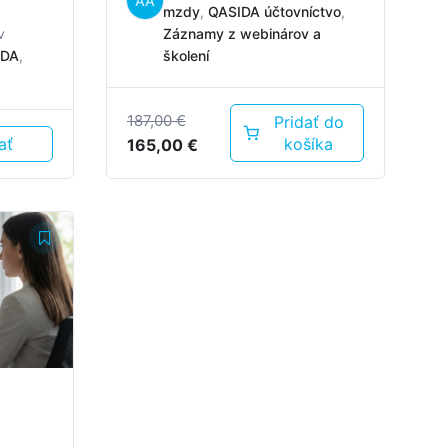
AA
mzdy
,
QASIDA účtovníctvo
,
v
Záznamy z webinárov a
IDA
,
školení
187,00
€
Pridať do
ať
Pôvodná
Aktuálna
košíka
165,00
€
cena
cena
bola:
je:
187,00 €.
165,00 €.