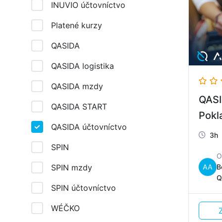
INUVIO účtovníctvo
Platené kurzy
QASIDA
QASIDA logistika
QASIDA mzdy
QASI
QASIDA START
Pokl
QASIDA účtovníctvo
3h
SPIN
SPIN mzdy
AA
B
Q
SPIN účtovníctvo
WÉČKO