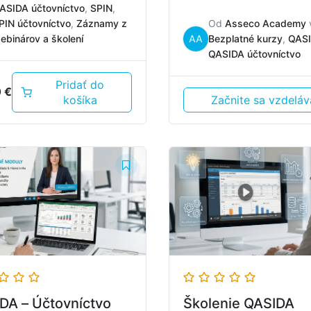
ASIDA účtovníctvo
,
SPIN
,
PIN účtovníctvo
,
Záznamy z
Od
Asseco Academy
ebinárov a školení
AA
Bezplatné kurzy
,
QAS
QASIDA účtovníctvo
Pridať do
0
€
košíka
Začnite sa vzdeláv
DA – Účtovníctvo
Školenie QASIDA