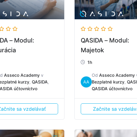
DA – Modul:
QASIDA – Modul:
urácia
Majetok
1h
Od
Asseco Academy
v
Od
Asseco Academy
ezplatné kurzy
,
QASIDA
,
AA
Bezplatné kurzy
,
QAS
ASIDA účtovníctvo
QASIDA účtovníctvo
Začnite sa vzdelávať
Začnite sa vzdeláv