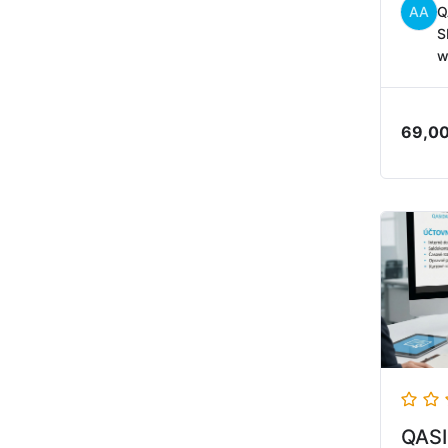
AA
Q
S
w
69,0
QASI