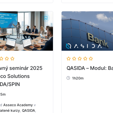
vný seminár 2025
QASIDA – Modul: B
co Solutions
1h20m
DA/SPIN
25m
Od
Asseco Academy
v
latené kurzy
,
QASIDA
,