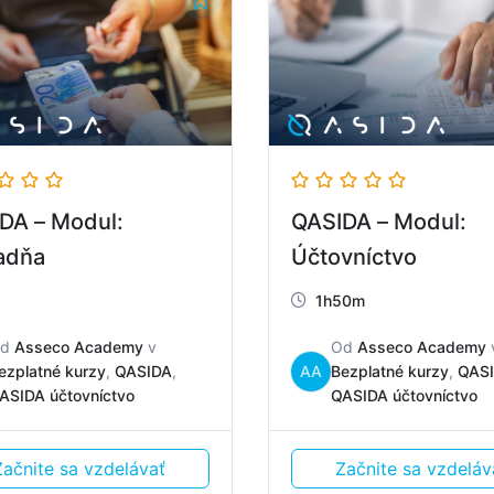
DA – Modul:
QASIDA – Modul:
adňa
Účtovníctvo
1h50m
Od
Asseco Academy
v
Od
Asseco Academy
ezplatné kurzy
,
QASIDA
,
AA
Bezplatné kurzy
,
QAS
ASIDA účtovníctvo
QASIDA účtovníctvo
Začnite sa vzdelávať
Začnite sa vzdeláv