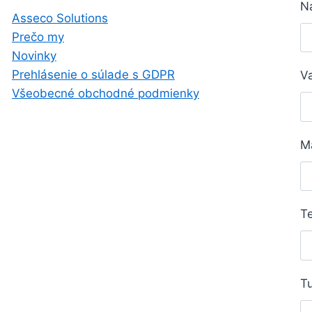
N
Asseco Solutions
Prečo my
Novinky
Prehlásenie o súlade s GDPR
V
Všeobecné obchodné podmienky
M
Te
Tu