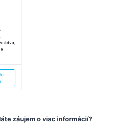
v
A
vníctvo
,
 a
do
a
áte záujem o viac informácií?