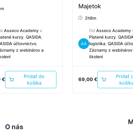
Majetok
9m
2h8m
Od
Asseco Academy
v
Od
Asseco Academy
latené kurzy
,
QASIDA
,
Platené kurzy
,
QASID
ASIDA účtovníctvo
,
AA
logistika
,
QASIDA účto
áznamy z webinárov a
Záznamy z webinárov
kolení
školení
Pridať do
Pridať 
0
€
69,00
€
košíka
košík
M
O nás