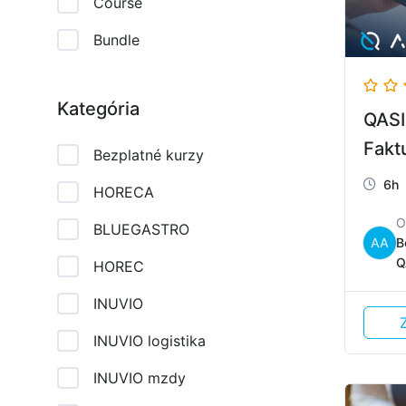
Course
Bundle
Kategória
QASI
Fakt
Bezplatné kurzy
6h
HORECA
BLUEGASTRO
AA
B
Q
HOREC
INUVIO
INUVIO logistika
INUVIO mzdy