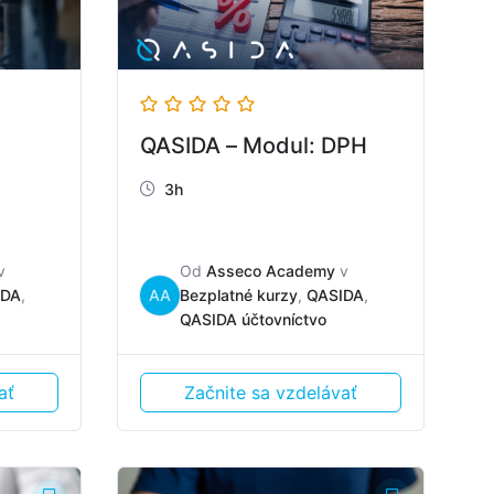
QASIDA – Modul: DPH
3h
v
Od
Asseco Academy
v
IDA
,
AA
Bezplatné kurzy
,
QASIDA
,
QASIDA účtovníctvo
ať
Začnite sa vzdelávať