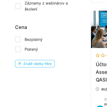
Záznamy z webinárov a
školení
Cena
Bezplatný
Platený
Účto
Zrušiť všetky filtre
Asse
QASI
4h
P