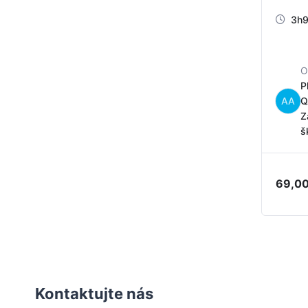
3h
P
AA
Q
Z
š
69,0
Kontaktujte nás