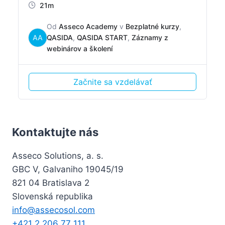
21m
Od
Asseco Academy
v
Bezplatné kurzy
,
AA
QASIDA
,
QASIDA START
,
Záznamy z
webinárov a školení
Začnite sa vzdelávať
Kontaktujte nás
Asseco Solutions, a. s.
GBC V, Galvaniho 19045/19
821 04 Bratislava 2
Slovenská republika
info@assecosol.com
+421 2 206 77 111