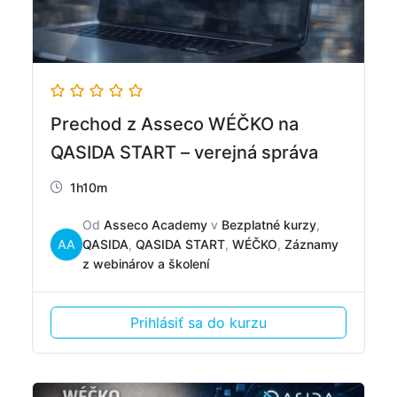
Prechod z Asseco WÉČKO na
QASIDA START – verejná správa
1h10m
Od
Asseco Academy
v
Bezplatné kurzy
,
AA
QASIDA
,
QASIDA START
,
WÉČKO
,
Záznamy
z webinárov a školení
Prihlásiť sa do kurzu