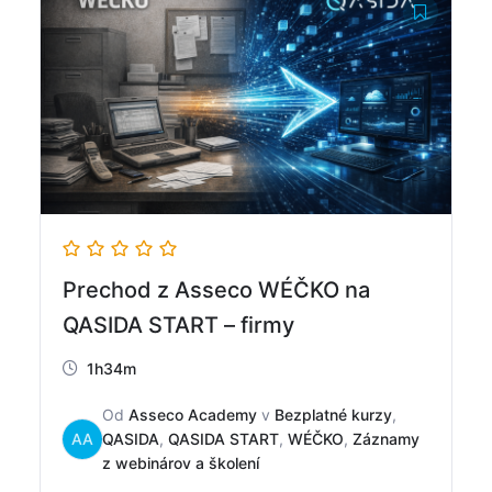
Prechod z Asseco WÉČKO na
QASIDA START – firmy
1h34m
Od
Asseco Academy
v
Bezplatné kurzy
,
AA
QASIDA
,
QASIDA START
,
WÉČKO
,
Záznamy
z webinárov a školení