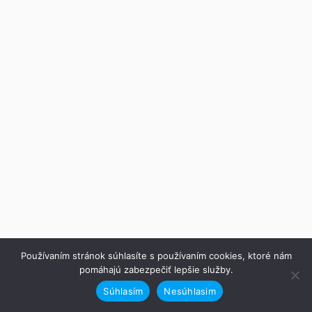
Používaním stránok súhlasíte s používaním cookies, ktoré nám
pomáhajú zabezpečiť lepšie služby.
Súhlasím
Nesúhlasim
Predchádzajúce
Ďalej