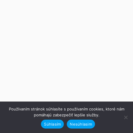
Používaním stránok súhlasíte s používaním cookies, ktoré nám
pomáhajú zabezpečiť lepšie služby.
Súhlasím
Nesúhlasim
Predchádzajúce
Ďalej