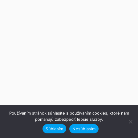
Používaním stránok súhlasíte s používaním cookies, ktoré nám
pomáhajú zabezpečiť lepšie služby.
Súhlasím
Nesúhlasim
Predchádzajúce
Ďalej