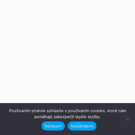
Používaním stránok súhlasíte s používaním cookies, ktoré nám
pomáhajú zabezpečiť lepšie služby.
Súhlasím
Nesúhlasim
Predchádzajúce
Ďalej