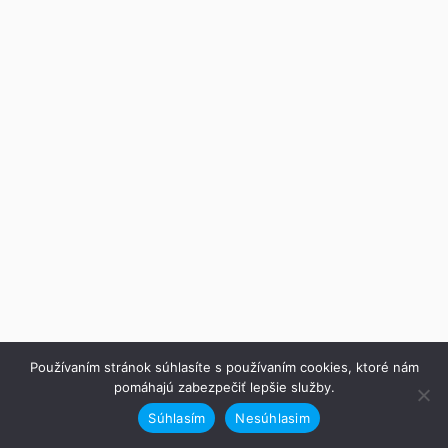
Používaním stránok súhlasíte s používaním cookies, ktoré nám
pomáhajú zabezpečiť lepšie služby.
Súhlasím
Nesúhlasim
Predchádzajúce
Ďalej