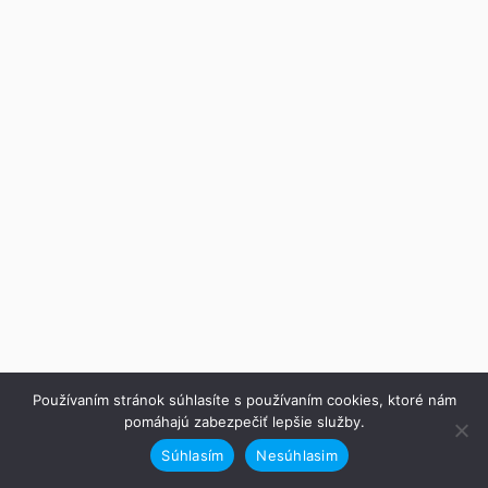
Používaním stránok súhlasíte s používaním cookies, ktoré nám
pomáhajú zabezpečiť lepšie služby.
Súhlasím
Nesúhlasim
Predchádzajúce
Ďalej