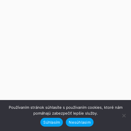
Používaním stránok súhlasíte s používaním cookies, ktoré nám
pomáhajú zabezpečiť lepšie služby.
Súhlasím
Nesúhlasim
Predchádzajúce
Ďalej