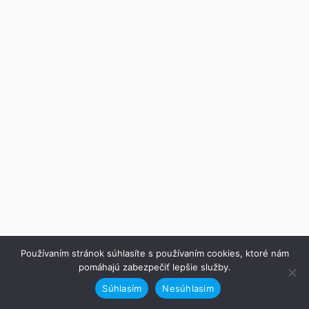
Používaním stránok súhlasíte s používaním cookies, ktoré nám
pomáhajú zabezpečiť lepšie služby.
Súhlasím
Nesúhlasim
Predchádzajúce
Ďalej