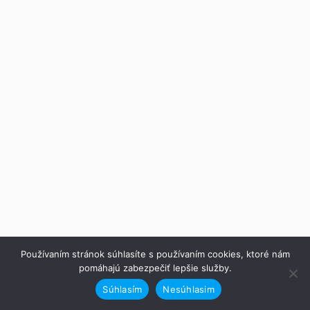
Používaním stránok súhlasíte s používaním cookies, ktoré nám
pomáhajú zabezpečiť lepšie služby.
Súhlasím
Nesúhlasim
Predchádzajúce
Ďalej