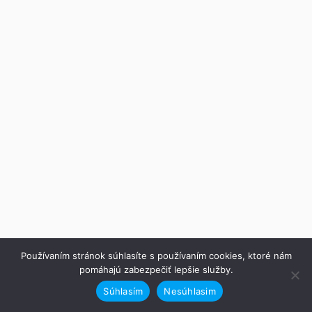
Používaním stránok súhlasíte s používaním cookies, ktoré nám
pomáhajú zabezpečiť lepšie služby.
Súhlasím
Nesúhlasim
Predchádzajúce
Ďalej